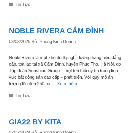
Danh
Tin Tức
mục
NOBLE RIVERA CẨM ĐÌNH
03/03/2025
Bởi
Phòng Kinh Doanh
Noble Rivera là một khu đô thị nghỉ dưỡng hàng hiệu đẳng
cấp, tọa lạc tại xã Cẩm Đình, huyện Phúc Thọ, Hà Nội, do
Tập đoàn Sunshine Group – một tên tuổi uy tín trong lĩnh
vực bất động sản cao cấp – phát triển. Với quy mô ấn
tượng lên đến 250 ha …
Xem thêm
Danh
Tin Tức
mục
GIA22 BY KITA
02/12/2024
Bởi
Phòng Kinh Doanh