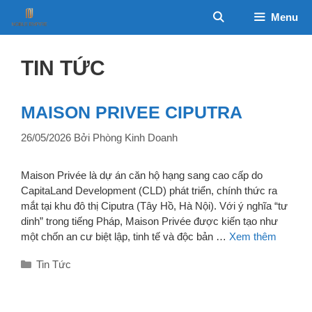
Chuyển
Menu
đến
nội
dung
TIN TỨC
MAISON PRIVEE CIPUTRA
26/05/2026
Bởi
Phòng Kinh Doanh
Maison Privée là dự án căn hộ hạng sang cao cấp do
CapitaLand Development (CLD) phát triển, chính thức ra
mắt tại khu đô thị Ciputra (Tây Hồ, Hà Nội). Với ý nghĩa “tư
dinh” trong tiếng Pháp, Maison Privée được kiến tạo như
một chốn an cư biệt lập, tinh tế và độc bản …
Xem thêm
Danh
Tin Tức
mục