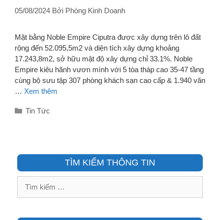
05/08/2024
Bởi
Phòng Kinh Doanh
Mặt bằng Noble Empire Ciputra được xây dựng trên lô đất
rộng đến 52.095,5m2 và diện tích xây dựng khoảng
17.243,8m2, sở hữu mật độ xây dựng chỉ 33.1%. Noble
Empire kiêu hãnh vươn mình với 5 tòa tháp cao 35-47 tầng
cùng bộ sưu tập 307 phòng khách sạn cao cấp & 1.940 văn
…
Xem thêm
Danh
Tin Tức
mục
TÌM KIẾM THÔNG TIN
Tìm
kiếm
cho: